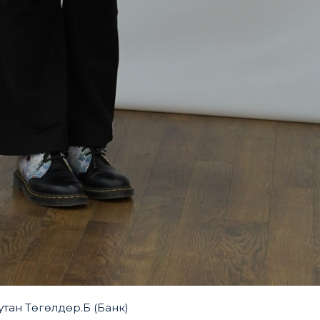
тан Төгөлдөр.Б (Банк)