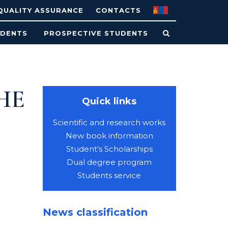
QUALITY ASSURANCE
CONTACTS
UDENTS
PROSPECTIVE STUDENTS
HE
Quick links
Scientific and research works
New book information
Student's Scholarships
Dual degree program
Students service
News classification