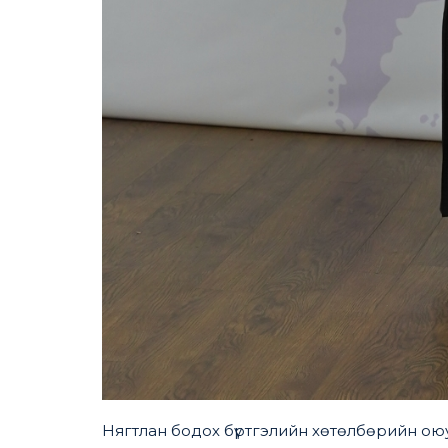
Нягтлан бодох бүртгэлийн хөтөлбөрийн оюу