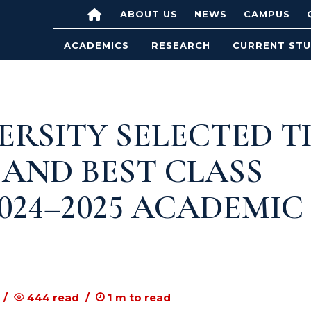
ABOUT US
NEWS
CAMPUS
ACADEMICS
RESEARCH
CURRENT ST
RSITY SELECTED T
 AND BEST CLASS
024–2025 ACADEMIC
444
read
1
m to read