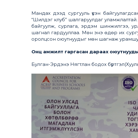
Мандах дээд сургууль үүсэн байгуулагдс
“Шилдэг клуб” шалгаруулдаг уламжлалтай. 
байгуулж, сурлага, эрдэм шинжилгээ, у
шагнал гардууллаа. Мөн энэ өдөр их сур
оролцсон оюутнуудыг мөн шагнаж урамшу
Онц амжилт гаргасан дараах оюутнууд
Булган-Эрдэнэ Нягтлан бодох бүртгэл(Хууль